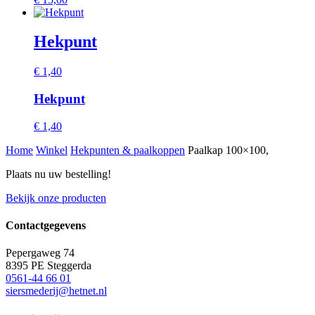
Hekpunt
€
1,40
Hekpunt
€
1,40
Home
Winkel
Hekpunten & paalkoppen
Paalkap 100×100,
Plaats nu uw bestelling!
Bekijk onze producten
Contactgegevens
Pepergaweg 74
8395 PE Steggerda
0561-44 66 01
siersmederij@hetnet.nl