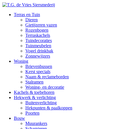
Terras en Tuin
Dieren
Gietijzeren vazen
Rozenbogen
Terraskachels
Tuindecoraties
Tuinmeubelen
Vogel drinkbak
Zonnewijzers
Woning
Brievenbussen
Kerst specials
Naam & reclameborden
Stalramen
Woning- en decoratie
Kachels & toebehoren
Hekwerk & verlichting
Buitenverlichting
Hekpunten & paalkoppen
Poorten
Bouw
Muurankers
Scharnieren