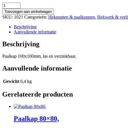
Paalkap
100x100,
Toevoegen aan winkelwagen
aantal
SKU:
1021
Categorieën:
Hekpunten & paalkoppen
,
Hekwerk & verli
Beschrijving
Aanvullende informatie
Beschrijving
Paalkap 100x100mm, las en verzinkbaar.
Aanvullende informatie
Gewicht
0,4 kg
Gerelateerde producten
Paalkap 80×80,