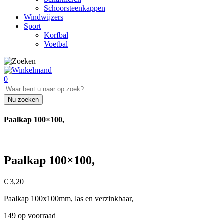
Schoorsteenkappen
Windwijzers
Sport
Korfbal
Voetbal
0
Nu zoeken
Paalkap 100×100,
Paalkap 100×100,
€
3,20
Paalkap 100x100mm, las en verzinkbaar,
149 op voorraad